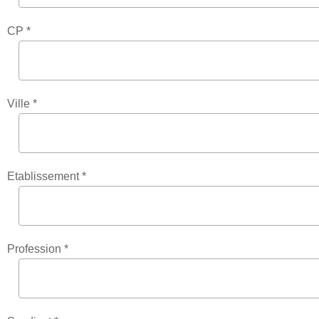
CP *
Ville *
Etablissement *
Profession *