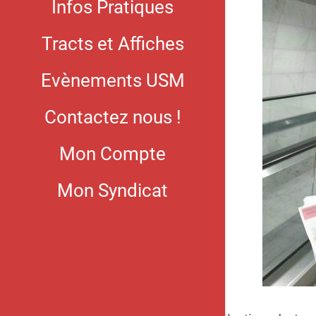
Infos Pratiques
Tracts et Affiches
Evènements USM
Contactez nous !
Mon Compte
Mon Syndicat