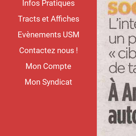
Infos Pratiques
Tracts et Affiches
Evènements USM
Contactez nous !
Mon Compte
Mon Syndicat